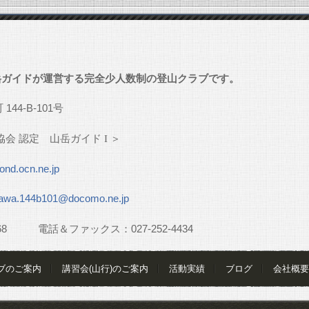
」
岳ガイドが運営する完全少人数制の登山クラブです。
町
144-B-101
号
協会
認定 山岳ガイド
I
＞
nd.ocn.ne.jp
awa.144b101@docomo.ne.jp
68
電話＆ファックス：
027-252-4434
ブのご案内
講習会(山行)のご案内
活動実績
ブログ
会社概要