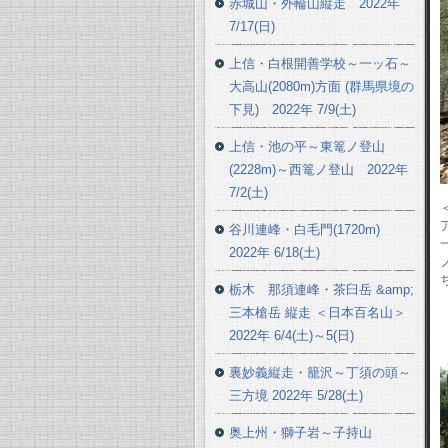
赤城山・外輪山縦走 2022年
7/17(日)
上信・白根開善学校～一ッ石～
大高山(2080m)方面 (群馬県境の
下見) 2022年 7/9(土)
上信・池の平～東篭ノ登山
(2228m)～西篭ノ登山 2022年
7/2(土)
谷川連峰・白毛門(1720m)
2022年 6/18(土)
栃木 那須連峰・茶臼岳 &amp;
三本槍岳 縦走 ＜日本百名山＞
2022年 6/4(土)～5(日)
裏妙義縦走・籠沢～丁須の頭～
三方境 2022年 5/28(土)
奥上州・獅子岩～子持山