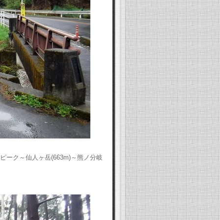
ピーク～仙人ヶ岳(663m)～熊ノ分岐