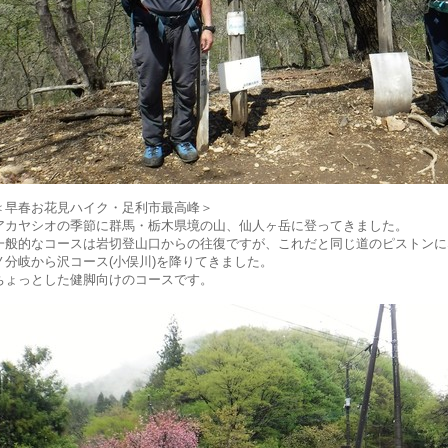
＜早春お花見ハイク・足利市最高峰＞
アカヤシオの季節に群馬・栃木県境の山、仙人ヶ岳に登ってきました。
一般的なコースは岩切登山口からの往復ですが、これだと同じ道のピストンに
ノ分岐から沢コース(小俣川)を降りてきました。
ちょっとした健脚向けのコースです。