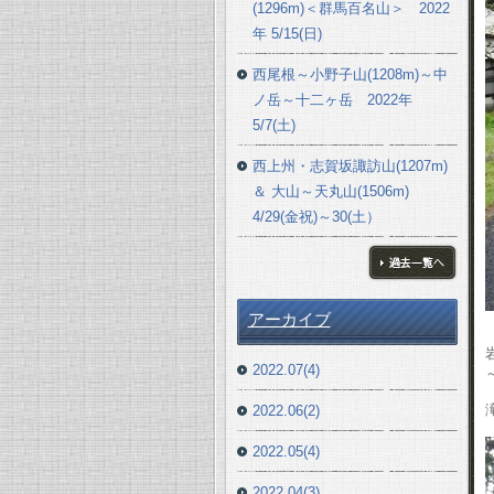
(1296m)＜群馬百名山＞ 2022
年 5/15(日)
西尾根～小野子山(1208m)～中
ノ岳～十二ヶ岳 2022年
5/7(土)
西上州・志賀坂諏訪山(1207m)
＆ 大山～天丸山(1506m)
4/29(金祝)～30(土）
ブログ一覧へ
アーカイブ
2022.07(4)
2022.06(2)
2022.05(4)
2022.04(3)