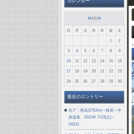
カレンダー
«
»
4月
日
月
火
水
木
金
土
1
2
2
3
4
5
6
7
8
9
10
11
12
13
14
15
16
17
18
19
20
21
22
23
24
25
26
27
28
29
30
最近のエントリー
北ア・燕岳(2763m)～蛙岩～中
房温泉 2022年 7/23(土)～
24(日)