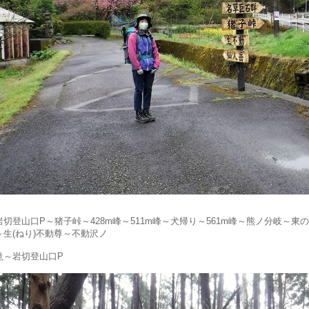
岩切登山口P～猪子峠～428m峰～511m峰～犬帰り～561m峰～熊ノ分岐～東の
～生(ねり)不動尊～不動沢ノ
滝～岩切登山口P