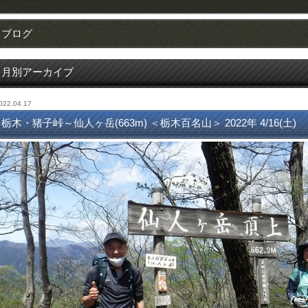
ブログ
月別アーカイブ
022.04.17
栃木・猪子峠～仙人ヶ岳(663m) ＜栃木百名山＞ 2022年 4/16(土)