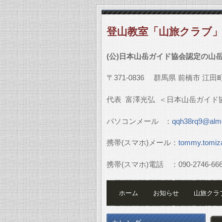
登山教室「山旅クラブ
(
公
)
日本山岳ガイド協会認定の山
〒
371-0836
群馬県
前橋市
江田
代表
富澤光弘
＜日本山岳ガイド
パソコンメール
：
qqh38rq9@almo
携帯
(
スマホ
)
メール：
tommy.tomiz
携帯
(
スマホ
)
電話 ：
090-2746-66
ホーム
お知らせ
山旅クラ