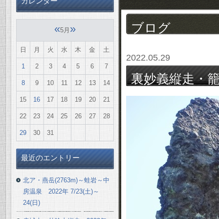
カレンダー
ブログ
«
»
5月
日
月
火
水
木
金
土
2022.05.29
1
2
3
4
5
6
7
裏妙義縦走・籠沢
8
9
10
11
12
13
14
15
16
17
18
19
20
21
22
23
24
25
26
27
28
29
30
31
最近のエントリー
北ア・燕岳(2763m)～蛙岩～中
房温泉 2022年 7/23(土)～
24(日)