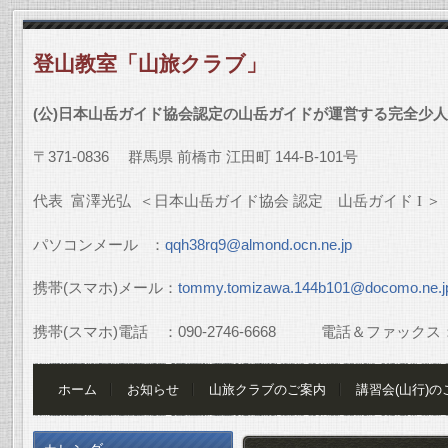
登山教室「山旅クラブ」
(
公
)
日本山岳ガイド協会認定の山岳ガイドが運営する完全少人
〒
371-0836
群馬県
前橋市
江田町
144-B-101
号
代表
富澤光弘
＜日本山岳ガイド協会
認定 山岳ガイド
I
＞
パソコンメール
：
qqh38rq9@almond.ocn.ne.jp
携帯
(
スマホ
)
メール：
tommy.tomizawa.144b101@docomo.ne.j
携帯
(
スマホ
)
電話 ：
090-2746-6668
電話＆ファックス
ホーム
お知らせ
山旅クラブのご案内
講習会(山行)の