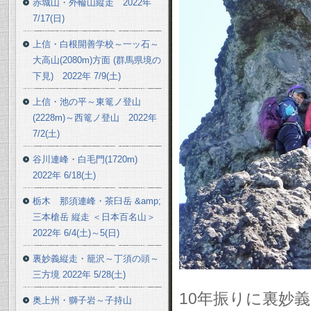
赤城山・外輪山縦走 2022年
7/17(日)
上信・白根開善学校～一ッ石～
大高山(2080m)方面 (群馬県境の
下見) 2022年 7/9(土)
上信・池の平～東篭ノ登山
(2228m)～西篭ノ登山 2022年
7/2(土)
谷川連峰・白毛門(1720m)
2022年 6/18(土)
栃木 那須連峰・茶臼岳 &amp;
三本槍岳 縦走 ＜日本百名山＞
2022年 6/4(土)～5(日)
裏妙義縦走・籠沢～丁須の頭～
三方境 2022年 5/28(土)
10年振りに裏妙
奥上州・獅子岩～子持山