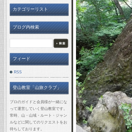
カテゴリーリスト
ブログ内検索
フィード
RSS
登山教室「山旅クラブ」
プロのガイドと会員様が一緒にな
って運営していく登山教室です。
常時、山・山域・ルート・ジャン
ルなどに関してのリクエストをお
待ちしております。