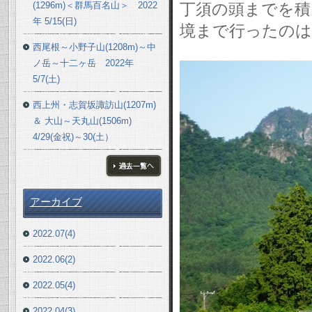
(1296m)＜群馬百名山＞ 2022
丁須の頭までを積
年 5/15(日)
境まで行ったのは
西尾根～小野子山(1208m)～中
ノ岳～十二ヶ岳 2022年
5/7(土)
西上州・志賀坂諏訪山(1207m)
＆ 大山～天丸山(1506m)
4/29(金祝)～30(土）
ブログ一覧へ
アーカイブ
2022.07(4)
2022.06(2)
2022.05(4)
2022.04(3)