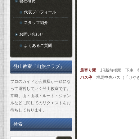
会社概要
代表プロフィール
スタッフ紹介
お問い合わせ
よくあるご質問
登山教室「山旅クラブ」
最寄り駅
JR新前橋駅 下車 徒
バス停
群馬中央バス（「けやき
プロのガイドと会員様が一緒にな
って運営していく登山教室です。
常時、山・山域・ルート・ジャン
ルなどに関してのリクエストをお
待ちしております。
検索