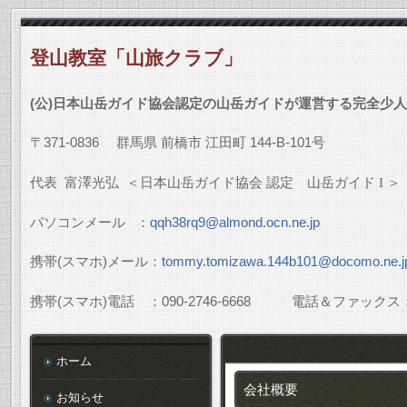
登山教室「山旅クラブ」
(
公
)
日本山岳ガイド協会認定の山岳ガイドが運営する完全少人
〒
371-0836
群馬県
前橋市
江田町
144-B-101
号
代表
富澤光弘
＜日本山岳ガイド協会
認定 山岳ガイド
I
＞
パソコンメール
：
qqh38rq9@almond.ocn.ne.jp
携帯
(
スマホ
)
メール：
tommy.tomizawa.144b101@docomo.ne.j
携帯
(
スマホ
)
電話 ：
090-2746-6668
電話＆ファックス
ホーム
会社概要
お知らせ