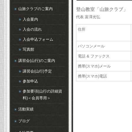
山旅クラブのご案内
登山教室「山旅クラブ」
代表 富澤光弘
入会案内
入会の流れ
住所
入会申込フォーム
パソコンメール
写真館
電話 & ファックス
講習会(山行)のご案内
携帯(スマホ)メール
講習会(山行)予定
携帯(スマホ)電話
参加申込
参加要項(山行の詳細資
料)＜会員専用＞
活動実績
ブログ