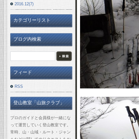
2016.12(7)
カテゴリーリスト
ブログ内検索
フィード
RSS
登山教室「山旅クラブ」
プロのガイドと会員様が一緒にな
って運営していく登山教室です。
常時、山・山域・ルート・ジャン