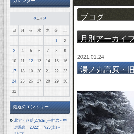
カレンダー
ブログ
«
»
1月
日
月
火
水
木
金
土
月別アーカイ
1
2
3
4
5
6
7
8
9
2021.01.24
10
11
12
13
14
15
16
湯ノ丸高原・旧
17
18
19
20
21
22
23
1/23(土)
24
25
26
27
28
29
30
31
最近のエントリー
北ア・燕岳(2763m)～蛙岩～中
房温泉 2022年 7/23(土)～