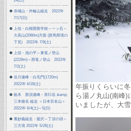
24(日)
赤城山・外輪山縦走 2022年
7/17(日)
上信・白根開善学校～一ッ石～
大高山(2080m)方面 (群馬県境の
下見) 2022年 7/9(土)
上信・池の平～東篭ノ登山
(2228m)～西篭ノ登山 2022年
7/2(土)
谷川連峰・白毛門(1720m)
2022年 6/18(土)
年振りくらいに冬
ら湯ノ丸山(南峰
栃木 那須連峰・茶臼岳 &amp;
三本槍岳 縦走 ＜日本百名山＞
いましたが、大雪
2022年 6/4(土)～5(日)
裏妙義縦走・籠沢～丁須の頭～
三方境 2022年 5/28(土)