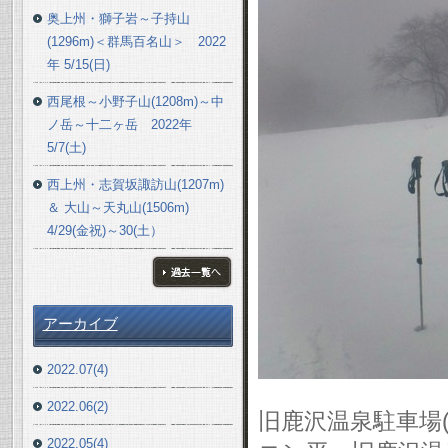
奥上州・獅子岩～子持山
(1296m)＜群馬百名山＞ 2022
年 5/15(日)
西尾根～小野子山(1208m)～中
ノ岳～十二ヶ岳 2022年
5/7(土)
西上州・志賀坂諏訪山(1207m)
＆ 大山～天丸山(1506m)
4/29(金祝)～30(土）
ブログ一覧へ
アーカイブ
2022.07(4)
2022.06(2)
旧鹿沢温泉駐車場(1
2022.05(4)