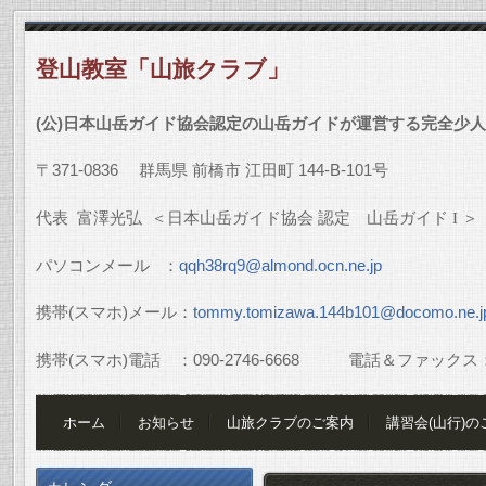
登山教室「山旅クラブ」
(
公
)
日本山岳ガイド協会認定の山岳ガイドが運営する完全少人
〒
371-0836
群馬県
前橋市
江田町
144-B-101
号
代表
富澤光弘
＜日本山岳ガイド協会
認定 山岳ガイド
I
＞
パソコンメール
：
qqh38rq9@almond.ocn.ne.jp
携帯
(
スマホ
)
メール：
tommy.tomizawa.144b101@docomo.ne.j
携帯
(
スマホ
)
電話 ：
090-2746-6668
電話＆ファックス
ホーム
お知らせ
山旅クラブのご案内
講習会(山行)の