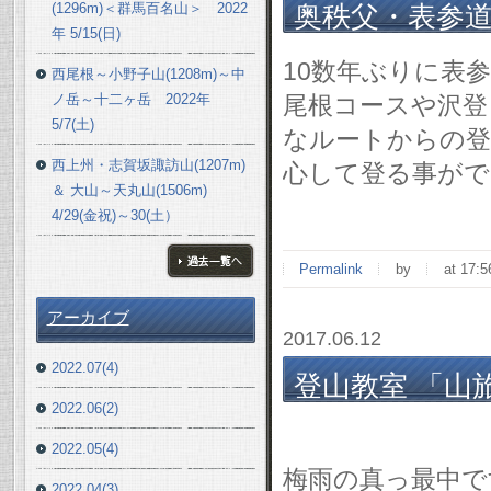
(1296m)＜群馬百名山＞ 2022
奥秩父・表参道～両神
年 5/15(日)
10数年ぶりに表
西尾根～小野子山(1208m)～中
ノ岳～十二ヶ岳 2022年
尾根コースや沢登
5/7(土)
なルートからの登
西上州・志賀坂諏訪山(1207m)
心して登る事がで
＆ 大山～天丸山(1506m)
4/29(金祝)～30(土）
Permalink
by
at 17:5
ブログ一覧へ
アーカイブ
2017.06.12
2022.07(4)
登山教室 「山旅
2022.06(2)
表
2022.05(4)
梅雨の真っ最中
2022.04(3)