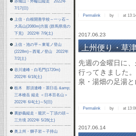
赤城山・外輪山縦走 2022年
7/17(日)
Permalink
by
at 13:1
上信・白根開善学校～一ッ石～
大高山(2080m)方面 (群馬県境の
下見) 2022年 7/9(土)
2017.06.23
上信・池の平～東篭ノ登山
上州便り・草津温泉
(2228m)～西篭ノ登山 2022年
7/2(土)
先週の金曜日に、
谷川連峰・白毛門(1720m)
行ってきました。
2022年 6/18(土)
泉・湯畑の足湯と
栃木 那須連峰・茶臼岳 &amp;
三本槍岳 縦走 ＜日本百名山＞
2022年 6/4(土)～5(日)
Permalink
by
at 13:0
裏妙義縦走・籠沢～丁須の頭～
三方境 2022年 5/28(土)
2017.06.14
奥上州・獅子岩～子持山