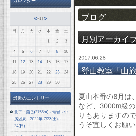
カレンダー
ブログ
«
»
6月
日
月
火
水
木
金
土
月別アーカイ
1
2
3
4
5
6
7
8
9
10
2017.06.28
11
12
13
14
15
16
17
登山教室「山旅
18
19
20
21
22
23
24
程表
25
26
27
28
29
30
夏山本番の8月は
最近のエントリー
など、3000m
北ア・燕岳(2763m)～蛙岩～中
りもありますので
房温泉 2022年 7/23(土)～
うぞ宜しくお願い
24(日)