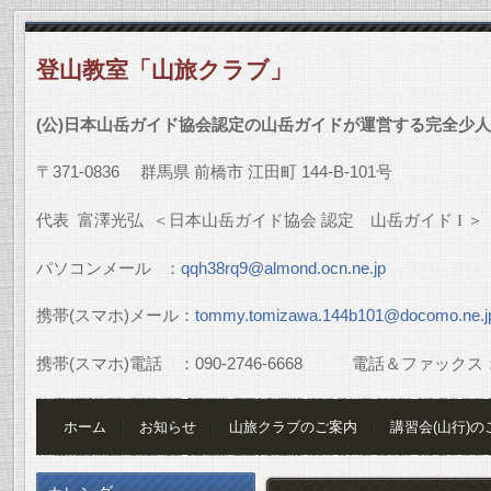
登山教室「山旅クラブ」
(
公
)
日本山岳ガイド協会認定の山岳ガイドが運営する完全少人
〒
371-0836
群馬県
前橋市
江田町
144-B-101
号
代表
富澤光弘
＜日本山岳ガイド協会
認定 山岳ガイド
I
＞
パソコンメール
：
qqh38rq9@almond.ocn.ne.jp
携帯
(
スマホ
)
メール：
tommy.tomizawa.144b101@docomo.ne.j
携帯
(
スマホ
)
電話 ：
090-2746-6668
電話＆ファックス
ホーム
お知らせ
山旅クラブのご案内
講習会(山行)の