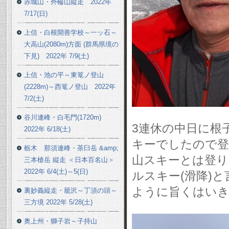
赤城山・外輪山縦走 2022年
7/17(日)
上信・白根開善学校～一ッ石～
大高山(2080m)方面 (群馬県境の
下見) 2022年 7/9(土)
上信・池の平～東篭ノ登山
(2228m)～西篭ノ登山 2022年
7/2(土)
谷川連峰・白毛門(1720m)
3連休の中日に根子
2022年 6/18(土)
キーでしたので登
栃木 那須連峰・茶臼岳 &amp;
山スキーとは登り
三本槍岳 縦走 ＜日本百名山＞
2022年 6/4(土)～5(日)
ルスキー(滑降)
ように旨くはい
裏妙義縦走・籠沢～丁須の頭～
三方境 2022年 5/28(土)
奥上州・獅子岩～子持山