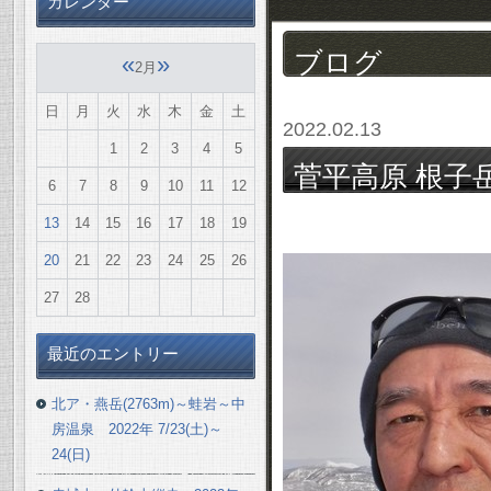
カレンダー
ブログ
«
»
2月
日
月
火
水
木
金
土
2022.02.13
1
2
3
4
5
菅平高原 根子岳(
6
7
8
9
10
11
12
2/12(土)
13
14
15
16
17
18
19
20
21
22
23
24
25
26
27
28
最近のエントリー
北ア・燕岳(2763m)～蛙岩～中
房温泉 2022年 7/23(土)～
24(日)