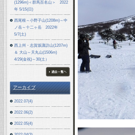
(1296m)＜群馬百名山＞ 2022
年 5/15(日)
西尾根～小野子山(1208m)～中
ノ岳～十二ヶ岳 2022年
5/7(土)
西上州・志賀坂諏訪山(1207m)
＆ 大山～天丸山(1506m)
4/29(金祝)～30(土）
ブログ一覧へ
アーカイブ
2022.07(4)
2022.06(2)
2022.05(4)
2022.04(3)