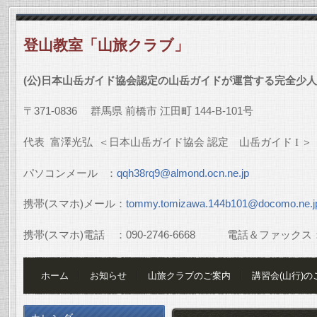
登山教室「山旅クラブ」
(
公
)
日本山岳ガイド協会認定の山岳ガイドが運営する完全少人
〒
371-0836
群馬県
前橋市
江田町
144-B-101
号
代表
富澤光弘
＜日本山岳ガイド協会
認定 山岳ガイド
I
＞
パソコンメール
：
qqh38rq9@almond.ocn.ne.jp
携帯
(
スマホ
)
メール：
tommy.tomizawa.144b101@docomo.ne.j
携帯
(
スマホ
)
電話 ：
090-2746-6668
電話＆ファックス
ホーム
お知らせ
山旅クラブのご案内
講習会(山行)の