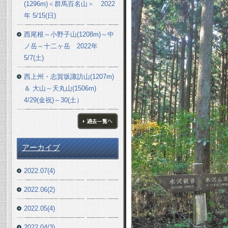
(1296m)＜群馬百名山＞ 2022
年 5/15(日)
西尾根～小野子山(1208m)～中
ノ岳～十二ヶ岳 2022年
5/7(土)
西上州・志賀坂諏訪山(1207m)
＆ 大山～天丸山(1506m)
4/29(金祝)～30(土）
ブログ一覧へ
アーカイブ
2022.07(4)
2022.06(2)
2022.05(4)
2022.04(3)