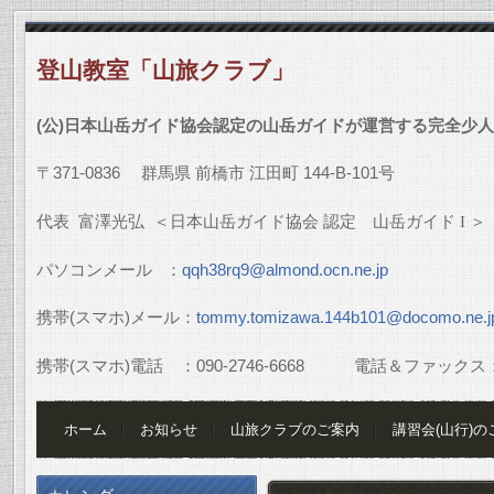
登山教室「山旅クラブ」
(
公
)
日本山岳ガイド協会認定の山岳ガイドが運営する完全少人
〒
371-0836
群馬県
前橋市
江田町
144-B-101
号
代表
富澤光弘
＜日本山岳ガイド協会
認定 山岳ガイド
I
＞
パソコンメール
：
qqh38rq9@almond.ocn.ne.jp
携帯
(
スマホ
)
メール：
tommy.tomizawa.144b101@docomo.ne.j
携帯
(
スマホ
)
電話 ：
090-2746-6668
電話＆ファックス
ホーム
お知らせ
山旅クラブのご案内
講習会(山行)の