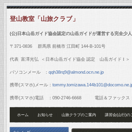
登山教室「山旅クラブ」
(
公
)
日本山岳ガイド協会認定の山岳ガイドが運営する完全少人
〒
371-0836
群馬県
前橋市
江田町
144-B-101
号
代表
富澤光弘
＜日本山岳ガイド協会
認定 山岳ガイド
I
＞
パソコンメール
：
qqh38rq9@almond.ocn.ne.jp
携帯
(
スマホ
)
メール：
tommy.tomizawa.144b101@docomo.ne.j
携帯
(
スマホ
)
電話 ：
090-2746-6668
電話＆ファックス
ホーム
お知らせ
山旅クラブのご案内
講習会(山行)の