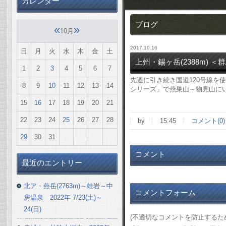
カレンダー
ブログ
«
»
10月
2017.10.16
日
月
火
水
木
金
土
上州・錫ヶ岳(2388m) ＜群馬
1
2
3
4
5
6
7
先週に引き続き国道120号線を使
8
9
10
11
12
13
14
シリーズ」で燕巣山～物見山にい
15
16
17
18
19
20
21
22
23
24
25
26
27
28
by
15:45
コメント(0)
29
30
31
コメント
最近のエントリー
北ア・燕岳(2763m)～蛙岩～中
コメントフォーム
房温泉 2022年 7/23(土)～
24(日)
(不適切なコメントを防止する