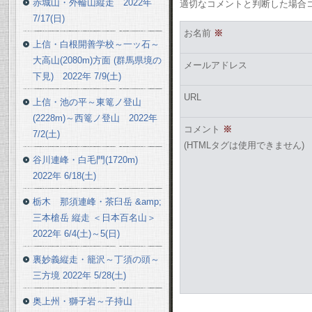
赤城山・外輪山縦走 2022年
適切なコメントと判断した場合
7/17(日)
お名前
※
上信・白根開善学校～一ッ石～
大高山(2080m)方面 (群馬県境の
メールアドレス
下見) 2022年 7/9(土)
URL
上信・池の平～東篭ノ登山
(2228m)～西篭ノ登山 2022年
コメント
※
7/2(土)
(HTMLタグは使用できません)
谷川連峰・白毛門(1720m)
2022年 6/18(土)
栃木 那須連峰・茶臼岳 &amp;
三本槍岳 縦走 ＜日本百名山＞
2022年 6/4(土)～5(日)
裏妙義縦走・籠沢～丁須の頭～
三方境 2022年 5/28(土)
奥上州・獅子岩～子持山