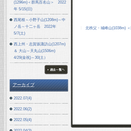
(1296m)＜群馬百名山＞ 2022
年 5/15(日)
西尾根～小野子山(1208m)～中
ノ岳～十二ヶ岳 2022年
北秩父・城峰山(1038m) ＜関
5/7(土)
西上州・志賀坂諏訪山(1207m)
＆ 大山～天丸山(1506m)
4/29(金祝)～30(土）
ブログ一覧へ
アーカイブ
2022.07(4)
2022.06(2)
2022.05(4)
2022.04(3)