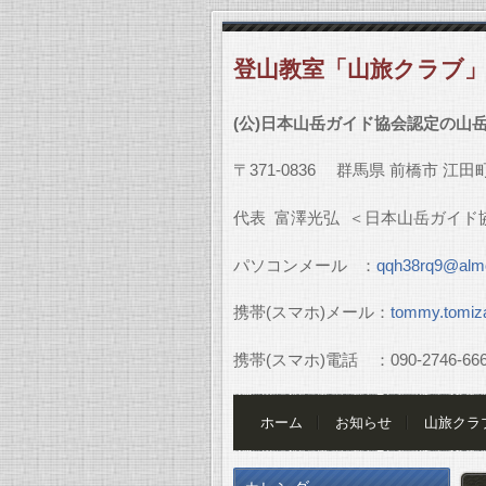
登山教室「山旅クラブ
(
公
)
日本山岳ガイド協会認定の山
〒
371-0836
群馬県
前橋市
江田
代表
富澤光弘
＜日本山岳ガイド
パソコンメール
：
qqh38rq9@almo
携帯
(
スマホ
)
メール：
tommy.tomiz
携帯
(
スマホ
)
電話 ：
090-2746-66
ホーム
お知らせ
山旅クラ