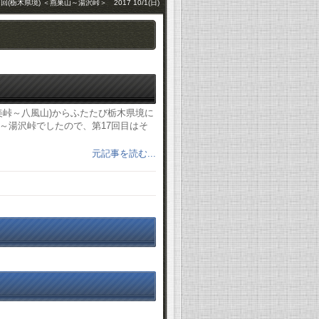
回(栃木県境) ＜燕巣山～湯沢峠＞ 2017 10/1(日)
美峠～八風山)からふたたび栃木県境に
～湯沢峠でしたので、第17回目はそ
元記事を読む...