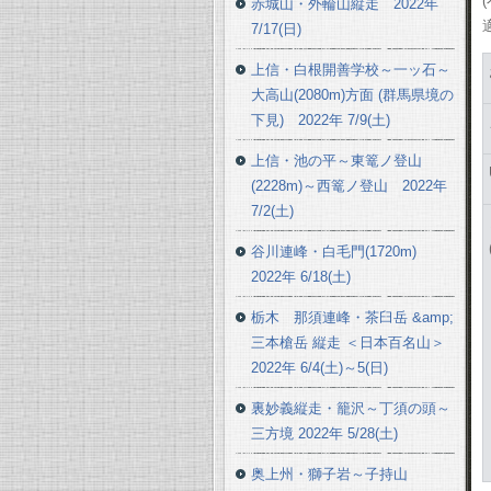
赤城山・外輪山縦走 2022年
7/17(日)
上信・白根開善学校～一ッ石～
大高山(2080m)方面 (群馬県境の
下見) 2022年 7/9(土)
上信・池の平～東篭ノ登山
(2228m)～西篭ノ登山 2022年
7/2(土)
谷川連峰・白毛門(1720m)
2022年 6/18(土)
栃木 那須連峰・茶臼岳 &amp;
三本槍岳 縦走 ＜日本百名山＞
2022年 6/4(土)～5(日)
裏妙義縦走・籠沢～丁須の頭～
三方境 2022年 5/28(土)
奥上州・獅子岩～子持山