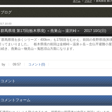
ホーム
ブログ
群馬県境 第17
ブログ
017.10.03
群馬県境 第17回(栃木県境) ＜燕巣山～湯沢峠＞ 2017 10/1(日)
「群馬県境を歩くシリーズ・400km」も17回目をむかえ、前回の長野県境(和
戻ってまいりました。 栃木県境の前回は金精峠～温泉ヶ岳～念仏平避難小屋
の続き、燕巣山～物見山～鬼怒沼山方面になります。
by
09:57
コメント(0)
コメント
コメントフォーム