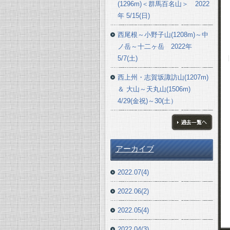
(1296m)＜群馬百名山＞ 2022
年 5/15(日)
西尾根～小野子山(1208m)～中
ノ岳～十二ヶ岳 2022年
5/7(土)
西上州・志賀坂諏訪山(1207m)
＆ 大山～天丸山(1506m)
4/29(金祝)～30(土）
ブログ一覧へ
アーカイブ
2022.07(4)
2022.06(2)
2022.05(4)
2022.04(3)