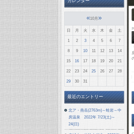
カレンダー
«
»
10月
2
日
月
火
水
木
金
土
1
2
3
4
5
6
7
8
9
10
11
12
13
14
15
16
17
18
19
20
21
22
23
24
25
26
27
28
29
30
31
最近のエントリー
北ア・燕岳(2763m)～蛙岩～中
房温泉 2022年 7/23(土)～
24(日)