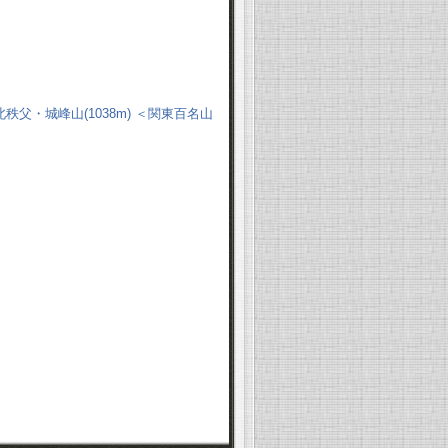
北秩父・城峰山(1038m) ＜関東百名山