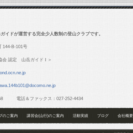
」
岳ガイドが運営する完全少人数制の登山クラブです。
町
144-B-101
号
協会
認定 山岳ガイド
I
＞
nd.ocn.ne.jp
awa.144b101@docomo.ne.jp
68
電話＆ファックス：
027-252-4434
ブのご案内
講習会(山行)のご案内
活動実績
ブログ
会社概要