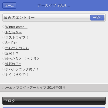
アーカイブ 2014年05月 | ブログ
ホーム
最近のエントリー
一覧へ
Winter come...
おひらき～
ラストライブ！
Set Fire...
つらつらつらら
近況！？
ゆったりと じっくりと
連戦終了!!
チハルソニック終了！
もうじきやで！
ホーム
ブログ
アーカイブ 2014年05月
ブログ