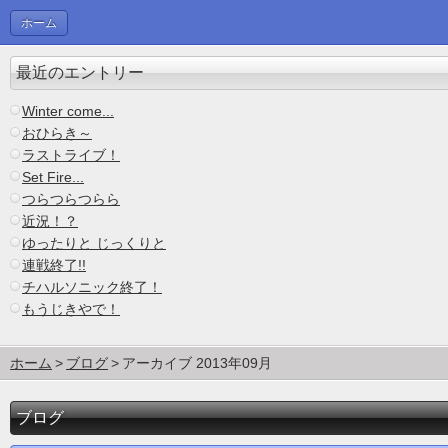
ホーム
最近のエントリー
Winter come...
おひらき～
ラストライブ！
Set Fire...
つらつらつらら
近況！？
ゆったりと じっくりと
連戦終了!!
チハルソニック終了！
もうじきやで！
ホーム
ブログ
アーカイブ 2013年09月
ブログ