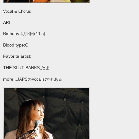
Vocal & Chorus
ARI
Birthday:4月8日
(11's)
Blood type:O
Favorite artist:
THE SLUT BANKS,たま
more...
JAPSのVocalistでもある