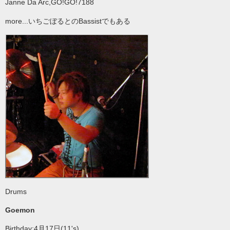
Janne Da Arc,GO!GO!7188
more...いちごぼるとのBassistでもある
Drums
Goemon
Birthday:4月17日(11's)