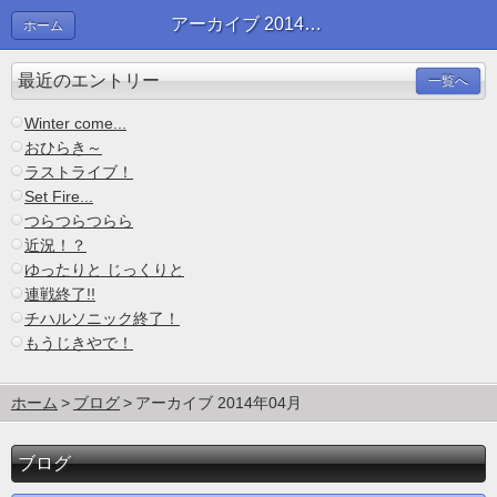
アーカイブ 2014年04月 | ブログ
ホーム
最近のエントリー
一覧へ
Winter come...
おひらき～
ラストライブ！
Set Fire...
つらつらつらら
近況！？
ゆったりと じっくりと
連戦終了!!
チハルソニック終了！
もうじきやで！
ホーム
ブログ
アーカイブ 2014年04月
ブログ