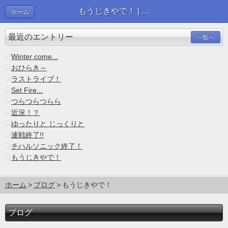
もうじきやで！ | ブログ
ホーム
最近のエントリー
一覧へ
Winter come...
おひらき～
ラストライブ！
Set Fire...
つらつらつらら
近況！？
ゆったりと じっくりと
連戦終了!!
チハルソニック終了！
もうじきやで！
ホーム
ブログ
もうじきやで！
ブログ