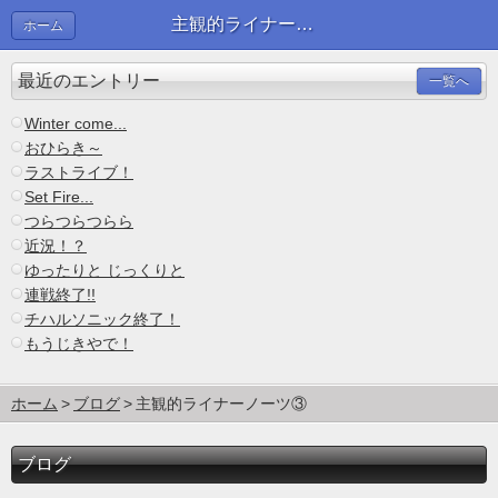
主観的ライナーノーツ③ | ブログ
ホーム
最近のエントリー
一覧へ
Winter come...
おひらき～
ラストライブ！
Set Fire...
つらつらつらら
近況！？
ゆったりと じっくりと
連戦終了!!
チハルソニック終了！
もうじきやで！
ホーム
ブログ
主観的ライナーノーツ③
ブログ