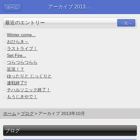
アーカイブ 2013年10月 | ブログ
ホーム
最近のエントリー
一覧へ
Winter come...
おひらき～
ラストライブ！
Set Fire...
つらつらつらら
近況！？
ゆったりと じっくりと
連戦終了!!
チハルソニック終了！
もうじきやで！
ホーム
ブログ
アーカイブ 2013年10月
ブログ