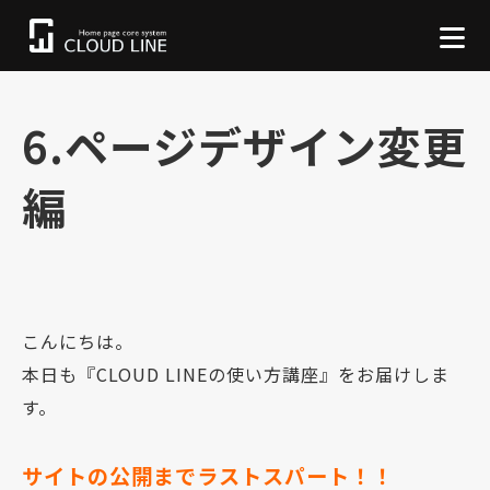
6.ページデザイン変更
編
こんにちは。
本日も『CLOUD LINEの使い方講座』をお届けしま
す。
サイトの公開までラストスパート！！