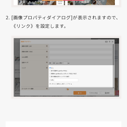
[画像プロパティダイアログ]が表示されますので、
《リンク》を設定します。