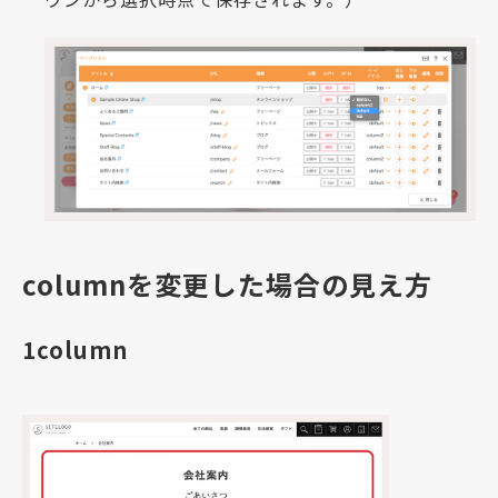
columnを変更した場合の見え方
1column