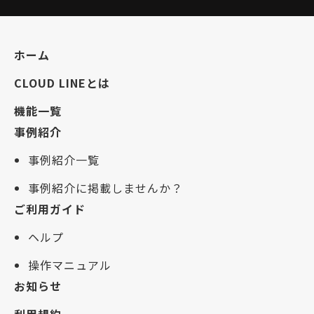
ホーム
CLOUD LINEとは
機能一覧
事例紹介
事例紹介一覧
事例紹介に掲載しませんか？
ご利用ガイド
ヘルプ
操作マニュアル
お知らせ