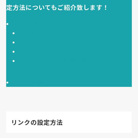
定方法についてもご紹介致します！
リンクの設定方法
リンクを設定する
リンクタイプの設定
リンクを編集する
コンテンツパーツの画像にリンクを設定する
アンカーの設定方法
リンクの設定方法