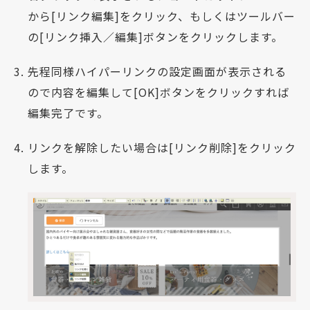
から[リンク編集]をクリック、もしくはツールバー
の[リンク挿入／編集]ボタンをクリックします。
先程同様ハイパーリンクの設定画面が表示される
ので内容を編集して[OK]ボタンをクリックすれば
編集完了です。
リンクを解除したい場合は[リンク削除]をクリック
します。