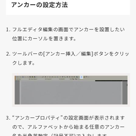
アンカーの設定方法
フルエディタ編集の画面でアンカーを設置したい
位置にカーソルを置きます。
ツールバーの[アンカー挿入／編集]ボタンをクリッ
クします。
“アンカープロパティ”の設定画面が表示されます
ので、アルファベットから始まる任意のアンカー
名を半角英数字（記号不可)で入力します。