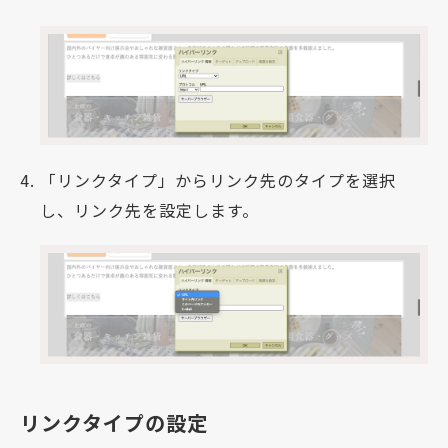
「リンクタイプ」からリンク先のタイプを選択
し、リンク先を設定します。
リンクタイプの設定