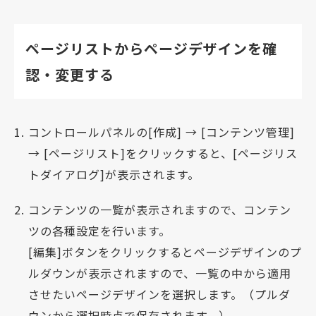
ページリストからページデザインを確
認・変更する
コントロールパネルの[作成] → [コンテンツ管理]
→ [ページリスト]をクリックすると、[ページリス
トダイアログ]が表示されます。
コンテンツの一覧が表示されますので、コンテン
ツの各種設定を行います。
[編集]ボタンをクリックするとページデザインのプ
ルダウンが表示されますので、一覧の中から適用
させたいページデザインを選択します。（プルダ
ウンから選択時点で保存されます。）